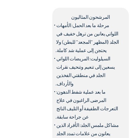
المرشحون المثاليون
مرحلة ما بعد الحمل:
 الأمهات 
اللواتي يعانين من ترهل خفيف في 
الجلد (المظهر "المجعد" للبطن) ولا 
يحتجن إلى عملية شد كاملة.
المدة
٤٥-٦٠ دقيقة
السيلوليت:
 المريضات اللواتي 
يسعين إلى تنعيم وتنحيف نقرات 
الجلد في منطقتي الفخذين 
والأرداف.
التعافي
1-3 أيام (احمرار/
ما بعد عملية شفط الدهون:
تكوّن قشور دقيقة)
المرضى الراغبون في علاج 
التعرجات الطفيفة أو التليف الناتج 
عن جراحة سابقة.
مشاكل ملمس الجلد:
 الأفراد الذين 
كريم التخدير
يعانون من علامات تمدد الجلد 