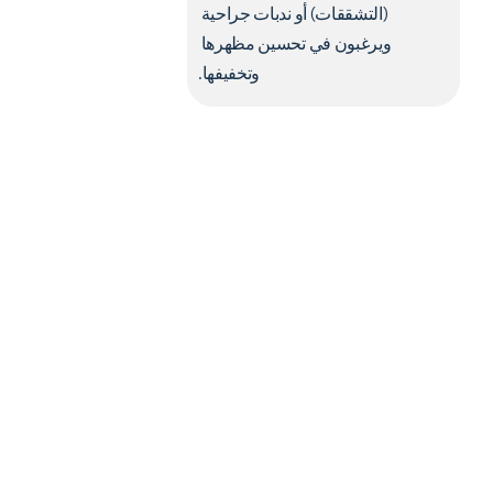
(التشققات) أو ندبات جراحية 
ويرغبون في تحسين مظهرها 
وتخفيفها.
إجراء العيادة